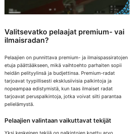
Valitsevatko pelaajat premium- vai
ilmaisradan?
Pelaajien on punnittava premium- ja ilmaispassiratojen
etuja päättääkseen, mikä vaihtoehto parhaiten sopii
heidän pelityylinsä ja budjettinsa. Premium-radat
tarjoavat tyypillisesti eksklusiivisia palkintoja ja
nopeampaa edistymistä, kun taas ilmaiset radat
tarjoavat peruspalkintoja, jotka voivat silti parantaa
pelielämystä.
Pelaajien valintaan vaikuttavat tekijät
Yksi keskeinen tekijä on palkintojen koettu arvo.