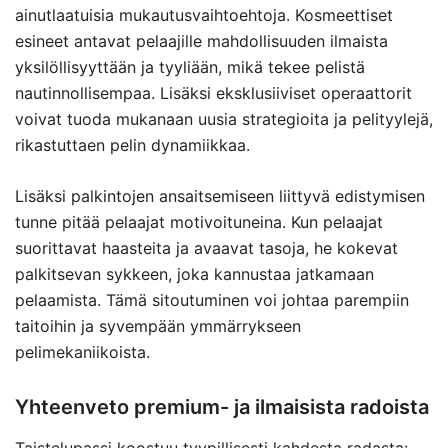
ainutlaatuisia mukautusvaihtoehtoja. Kosmeettiset
esineet antavat pelaajille mahdollisuuden ilmaista
yksilöllisyyttään ja tyyliään, mikä tekee pelistä
nautinnollisempaa. Lisäksi eksklusiiviset operaattorit
voivat tuoda mukanaan uusia strategioita ja pelityylejä,
rikastuttaen pelin dynamiikkaa.
Lisäksi palkintojen ansaitsemiseen liittyvä edistymisen
tunne pitää pelaajat motivoituneina. Kun pelaajat
suorittavat haasteita ja avaavat tasoja, he kokevat
palkitsevan sykkeen, joka kannustaa jatkamaan
pelaamista. Tämä sitoutuminen voi johtaa parempiin
taitoihin ja syvempään ymmärrykseen
pelimekaniikoista.
Yhteenveto premium- ja ilmaisista radoista
Taistelupassi koostuu tyypillisesti kahdesta radasta: