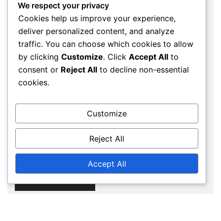
We respect your privacy
Cookies help us improve your experience,
deliver personalized content, and analyze
Email
*
traffic. You can choose which cookies to allow
by clicking
Customize
. Click
Accept All
to
consent or
Reject All
to decline non-essential
cookies.
Website
Customize
Save my name, email, and website in this
Reject All
browser for the next time I comment.
Accept All