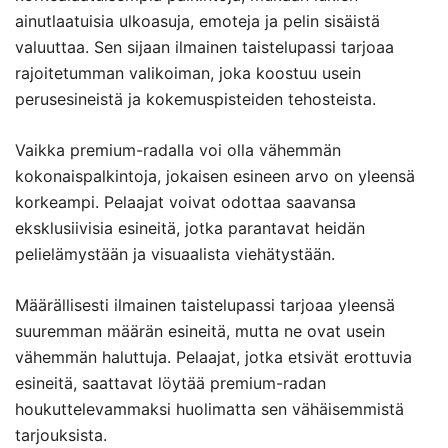
ainutlaatuisia ulkoasuja, emoteja ja pelin sisäistä
valuuttaa. Sen sijaan ilmainen taistelupassi tarjoaa
rajoitetumman valikoiman, joka koostuu usein
perusesineistä ja kokemuspisteiden tehosteista.
Vaikka premium-radalla voi olla vähemmän
kokonaispalkintoja, jokaisen esineen arvo on yleensä
korkeampi. Pelaajat voivat odottaa saavansa
eksklusiivisia esineitä, jotka parantavat heidän
pelielämystään ja visuaalista viehätystään.
Määrällisesti ilmainen taistelupassi tarjoaa yleensä
suuremman määrän esineitä, mutta ne ovat usein
vähemmän haluttuja. Pelaajat, jotka etsivät erottuvia
esineitä, saattavat löytää premium-radan
houkuttelevammaksi huolimatta sen vähäisemmistä
tarjouksista.