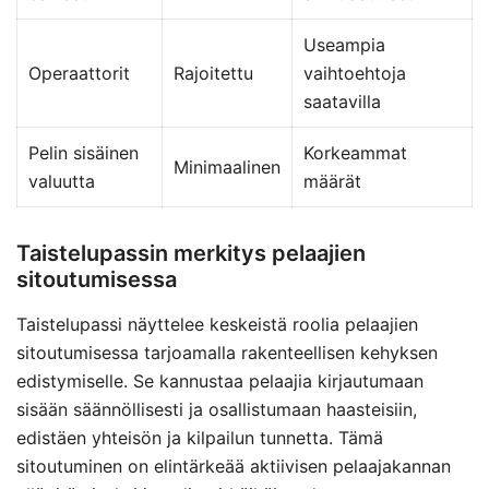
Useampia
Operaattorit
Rajoitettu
vaihtoehtoja
saatavilla
Pelin sisäinen
Korkeammat
Minimaalinen
valuutta
määrät
Taistelupassin merkitys pelaajien
sitoutumisessa
Taistelupassi näyttelee keskeistä roolia pelaajien
sitoutumisessa tarjoamalla rakenteellisen kehyksen
edistymiselle. Se kannustaa pelaajia kirjautumaan
sisään säännöllisesti ja osallistumaan haasteisiin,
edistäen yhteisön ja kilpailun tunnetta. Tämä
sitoutuminen on elintärkeää aktiivisen pelaajakannan