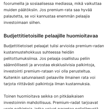
foorumeilla ja sosiaalisessa mediassa, mikä vaikuttaa
muiden päätöksiin. Jos premium-rata saa hyvää
palautetta, se voi kannustaa enemmän pelaajia
investoimaan siihen.
Budjettitietoisille pelaajille huomioitavaa
Budjettitietoiset pelaajat tulisi arvioida premium-radan
kustannustehokkuus suhteessa heidän
pelitottumuksiinsa. Jos pelaaja osallistuu peliin
säännöllisesti ja arvostaa eksklusiivisia palkintoja,
investointi premium-rataan voi olla perusteltua.
Kuitenkin satunnaisesti pelaaville ilmainen rata voi
tarjota riittävästi palkintoja ilman kustannuksia.
Toinen huomioitava seikka on pitkäaikaisen
investoinnin mahdollisuus. Premium-radat tarjoavat
usein palkintoja, jotka voivat parantaa pelielämystä