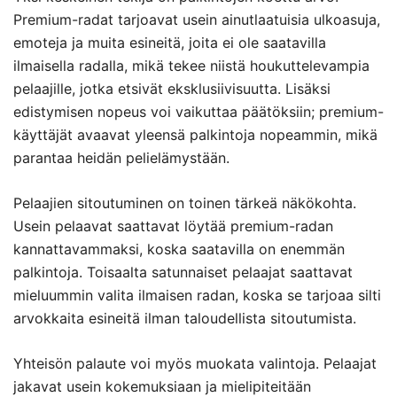
Premium-radat tarjoavat usein ainutlaatuisia ulkoasuja,
emoteja ja muita esineitä, joita ei ole saatavilla
ilmaisella radalla, mikä tekee niistä houkuttelevampia
pelaajille, jotka etsivät eksklusiivisuutta. Lisäksi
edistymisen nopeus voi vaikuttaa päätöksiin; premium-
käyttäjät avaavat yleensä palkintoja nopeammin, mikä
parantaa heidän pelielämystään.
Pelaajien sitoutuminen on toinen tärkeä näkökohta.
Usein pelaavat saattavat löytää premium-radan
kannattavammaksi, koska saatavilla on enemmän
palkintoja. Toisaalta satunnaiset pelaajat saattavat
mieluummin valita ilmaisen radan, koska se tarjoaa silti
arvokkaita esineitä ilman taloudellista sitoutumista.
Yhteisön palaute voi myös muokata valintoja. Pelaajat
jakavat usein kokemuksiaan ja mielipiteitään