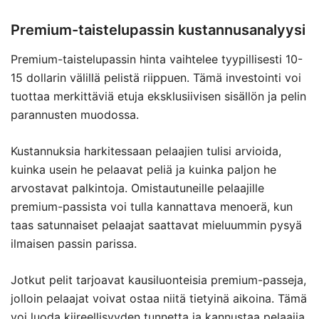
Premium-taistelupassin kustannusanalyysi
Premium-taistelupassin hinta vaihtelee tyypillisesti 10-
15 dollarin välillä pelistä riippuen. Tämä investointi voi
tuottaa merkittäviä etuja eksklusiivisen sisällön ja pelin
parannusten muodossa.
Kustannuksia harkitessaan pelaajien tulisi arvioida,
kuinka usein he pelaavat peliä ja kuinka paljon he
arvostavat palkintoja. Omistautuneille pelaajille
premium-passista voi tulla kannattava menoerä, kun
taas satunnaiset pelaajat saattavat mieluummin pysyä
ilmaisen passin parissa.
Jotkut pelit tarjoavat kausiluonteisia premium-passeja,
jolloin pelaajat voivat ostaa niitä tietyinä aikoina. Tämä
voi luoda kiireellisyyden tunnetta ja kannustaa pelaajia