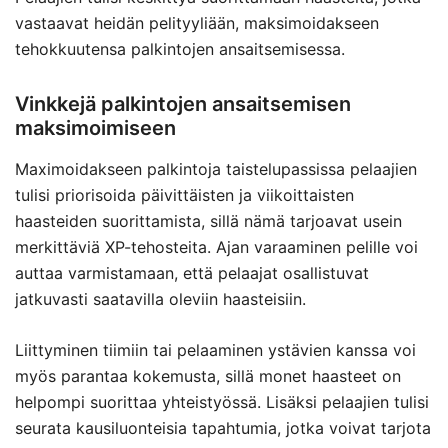
vastaavat heidän pelityyliään, maksimoidakseen
tehokkuutensa palkintojen ansaitsemisessa.
Vinkkejä palkintojen ansaitsemisen
maksimoimiseen
Maximoidakseen palkintoja taistelupassissa pelaajien
tulisi priorisoida päivittäisten ja viikoittaisten
haasteiden suorittamista, sillä nämä tarjoavat usein
merkittäviä XP-tehosteita. Ajan varaaminen pelille voi
auttaa varmistamaan, että pelaajat osallistuvat
jatkuvasti saatavilla oleviin haasteisiin.
Liittyminen tiimiin tai pelaaminen ystävien kanssa voi
myös parantaa kokemusta, sillä monet haasteet on
helpompi suorittaa yhteistyössä. Lisäksi pelaajien tulisi
seurata kausiluonteisia tapahtumia, jotka voivat tarjota