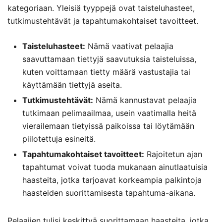
kategoriaan. Yleisiä tyyppejä ovat taisteluhasteet,
tutkimustehtävät ja tapahtumakohtaiset tavoitteet.
Taisteluhasteet:
Nämä vaativat pelaajia
saavuttamaan tiettyjä saavutuksia taisteluissa,
kuten voittamaan tietty määrä vastustajia tai
käyttämään tiettyjä aseita.
Tutkimustehtävät:
Nämä kannustavat pelaajia
tutkimaan pelimaailmaa, usein vaatimalla heitä
vierailemaan tietyissä paikoissa tai löytämään
piilotettuja esineitä.
Tapahtumakohtaiset tavoitteet:
Rajoitetun ajan
tapahtumat voivat tuoda mukanaan ainutlaatuisia
haasteita, jotka tarjoavat korkeampia palkintoja
haasteiden suorittamisesta tapahtuma-aikana.
Pelaajien tulisi keskittyä suorittamaan haasteita, jotka