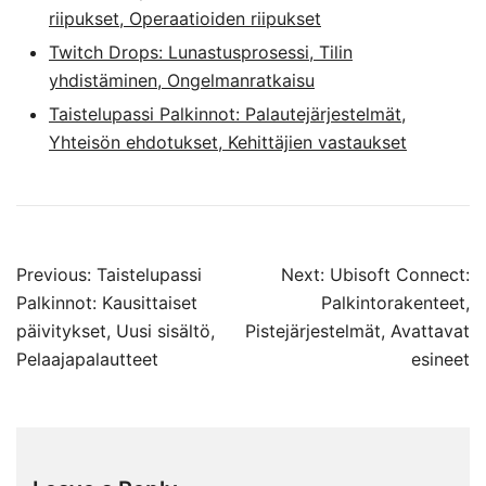
riipukset, Operaatioiden riipukset
Twitch Drops: Lunastusprosessi, Tilin
yhdistäminen, Ongelmanratkaisu
Taistelupassi Palkinnot: Palautejärjestelmät,
Yhteisön ehdotukset, Kehittäjien vastaukset
Post
Previous:
Taistelupassi
Next:
Ubisoft Connect:
navigation
Palkinnot: Kausittaiset
Palkintorakenteet,
päivitykset, Uusi sisältö,
Pistejärjestelmät, Avattavat
Pelaajapalautteet
esineet