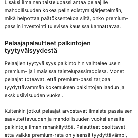
Lisäksi ilmainen taistelupassi antaa pelaajille
mahdollisuuden kokea pelin edistymisjärjestelmän,
mikä helpottaa päätöksentekoa siitä, onko premium-
passiin investointi tulevissa kausissa kannattavaa.
Pelaajapalautteet palkintojen
tyytyväisyydestä
Pelaajien tyytyväisyys palkintoihin vaihtelee usein
premium- ja ilmaisissa taistelupassiradoissa. Monet
pelaajat toteavat, että premium-passi tarjoaa
tyydyttävämmän kokemuksen palkintojen laadun ja
eksklusiivisuuden vuoksi.
Kuitenkin jotkut pelaajat arvostavat ilmaista passia sen
saavutettavuuden ja mahdollisuuden vuoksi ansaita
palkintoja ilman rahankäyttöä. Palautteet osoittavat,
että vaikka premium-rata on yleensä tyydyttävämpi,