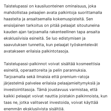
Taistelupassi on kausiluonteinen ominaisuus, joka
mahdollistaa pelaajien avata palkintoja suorittamalla
haasteita ja ansaitsemalla kokemuspisteitä. Sen
ensisijainen tarkoitus on pitää pelaajat sitoutuneina
kauden ajan tarjoamalla rakenteellinen tapa ansaita
eksklusiivisia esineitä. Se luo edistymisen ja
saavutuksen tunnetta, kun pelaajat työskentelevät
avatakseen erilaisia palkintotasoja.
Taistelupassi-palkinnot voivat sisältää kosmeettisia
esineitä, operaattoreita ja pelin parannuksia.
Tarjoamalla sekä ilmaisia että premium-ratoja
järjestelmä palvelee erilaisia pelaajamieltymyksiä ja
investointitasoja. Tämä joustavuus varmistaa, että
kaikki pelaajat voivat nauttia joistakin palkinnoista, kun
taas ne, jotka valitsevat investoida, voivat käyttää
enemmän eksklusiivista sisältöä.